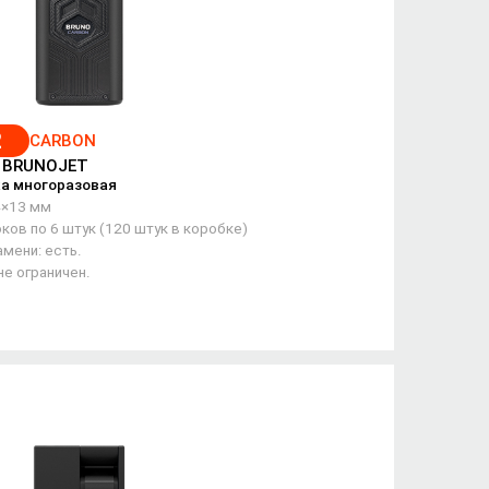
2
CARBON
/ BRUNOJET
а многоразовая
4×13 мм
ков по 6 штук (120 штук в коробке)
мени: есть.
не ограничен.