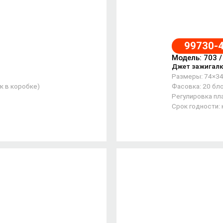
99730-
Модель: 703 
Джет зажигалк
Размеры: 74×3
к в коробке)
Фасовка: 20 бло
Регулировка пла
Срок годности: 