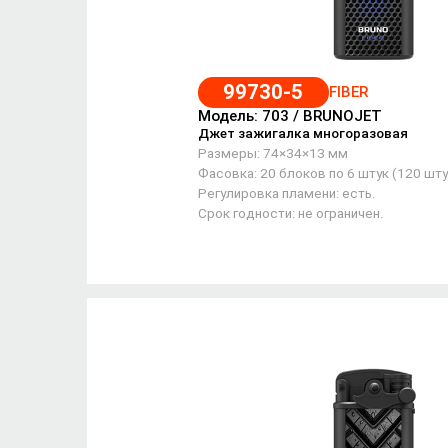
99730-5
FIBER
Модель: 703 / BRUNOJET
Джет зажигалка многоразовая
Размеры: 74×34×13 мм
Фасовка: 20 блоков по 6 штук (120 шту
Регулировка пламени: есть.
Срок годности: не ограничен.