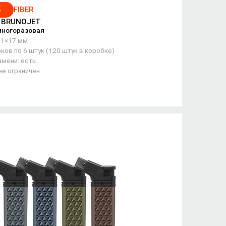
5
FIBER
/ BRUNOJET
многоразовая
61×17 мм
ков по 6 штук (120 штук в коробке)
мени: есть.
не ограничен.