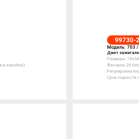
99730-
Модель: 703 
Джет зажигалк
Размеры: 74×3
к в коробке)
Фасовка: 20 бло
Регулировка пла
Срок годности: 