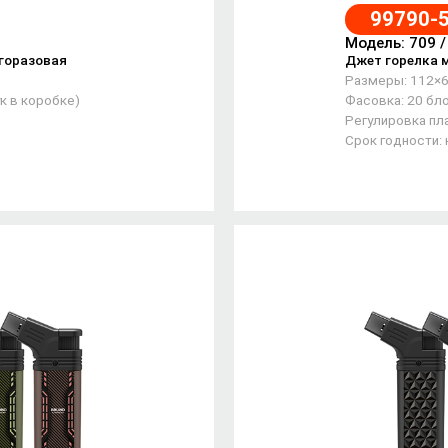
99790-
Модель: 709 
горазовая
Джет горелка 
Размеры: 112×
к в коробке)
Фасовка: 20 бло
Регулировка пла
Срок годности: 