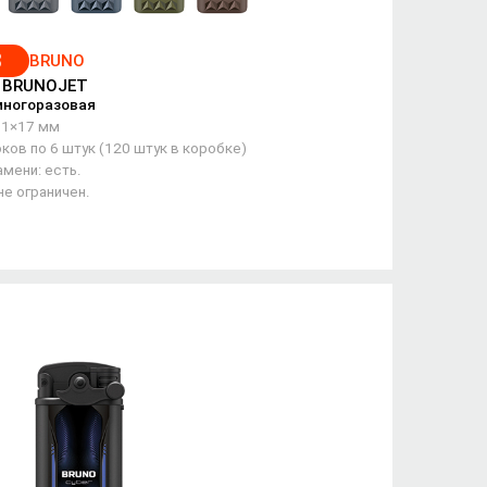
3
BRUNO
/ BRUNOJET
многоразовая
61×17 мм
ков по 6 штук (120 штук в коробке)
мени: есть.
не ограничен.