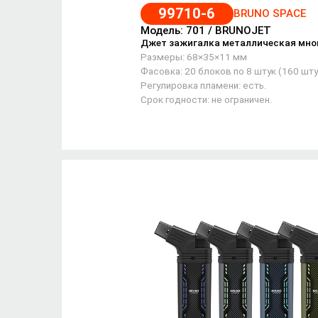
99710-6
BRUNO SPACE
Модель: 701 / BRUNOJET
Джет зажигалка металлическая мно
Размеры: 68×35×11 мм
Фасовка: 20 блоков по 8 штук (160 шту
Регулировка пламени: есть.
Срок годности: не ограничен.