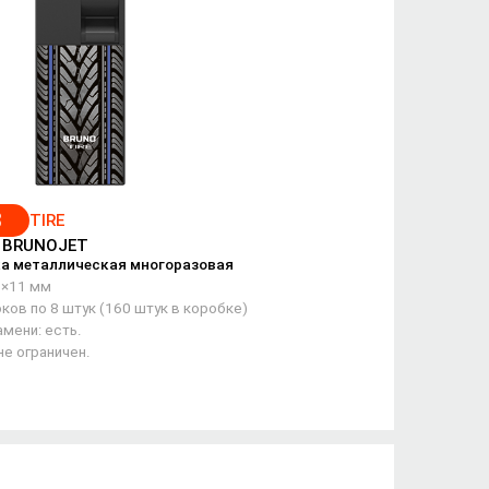
3
TIRE
/ BRUNOJET
а металлическая многоразовая
5×11 мм
ков по 8 штук (160 штук в коробке)
мени: есть.
не ограничен.