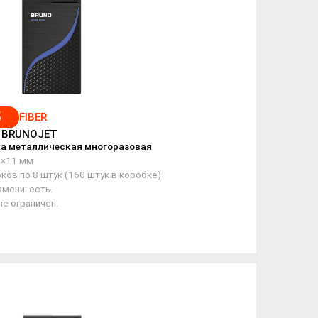
5
FIBER
/ BRUNOJET
а металлическая многоразовая
5×11 мм
ков по 8 штук (160 штук в коробке)
мени: есть.
не ограничен.