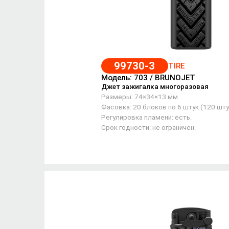
99730-3
TIRE
Модель: 703 / BRUNOJET
Джет зажигалка многоразовая
Размеры: 74×34×13 мм
Фасовка: 20 блоков по 6 штук (120 шту
Регулировка пламени: есть.
Срок годности: не ограничен.