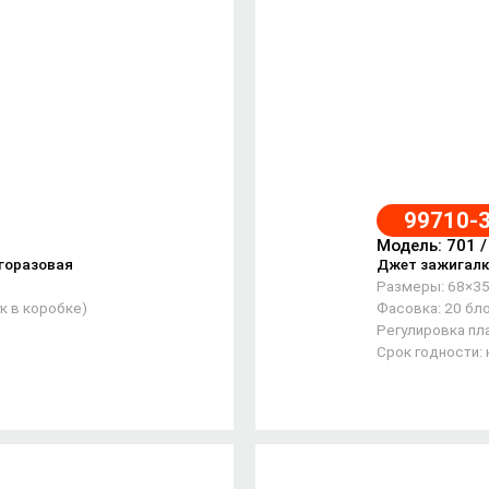
99710-
Модель: 701 
горазовая
Джет зажигалк
Размеры: 68×3
к в коробке)
Фасовка: 20 бло
Регулировка пла
Срок годности: 