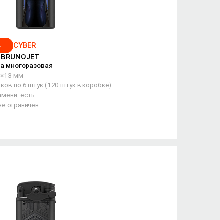
4
CYBER
/ BRUNOJET
а многоразовая
4×13 мм
ков по 6 штук (120 штук в коробке)
мени: есть.
не ограничен.