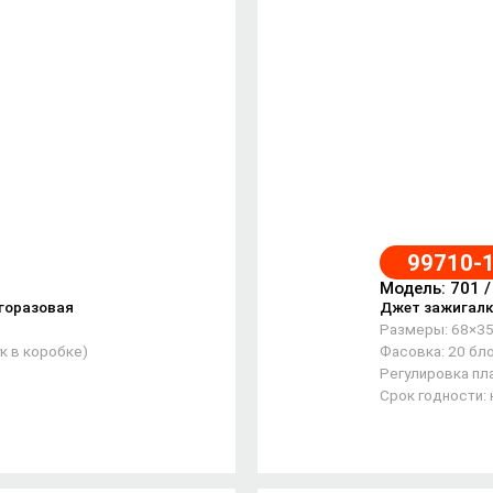
99710-
Модель: 701 
горазовая
Джет зажигалк
Размеры: 68×3
к в коробке)
Фасовка: 20 бло
Регулировка пла
Срок годности: 