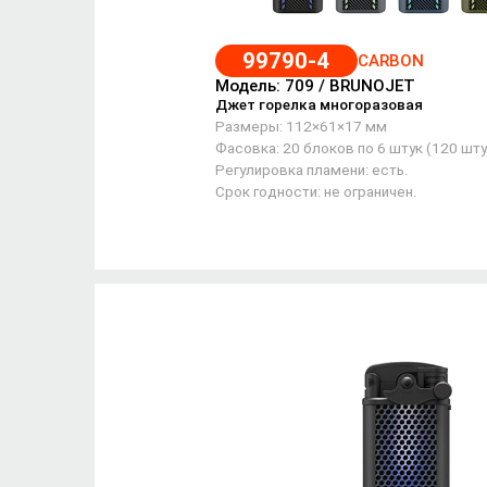
99790-4
CARBON
Модель: 709 / BRUNOJET
Джет горелка многоразовая
Размеры: 112×61×17 мм
Фасовка: 20 блоков по 6 штук (120 шту
Регулировка пламени: есть.
Срок годности: не ограничен.