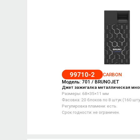
99710-2
CARBON
Модель: 701 / BRUNOJET
Джет зажигалка металлическая мно
Размеры: 68×35×11 мм
Фасовка: 20 блоков по 8 штук (160 шту
Регулировка пламени: есть.
Срок годности: не ограничен.