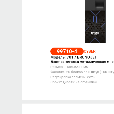
99710-4
CYBER
Модель: 701 / BRUNOJET
Джет зажигалка металлическая мно
Размеры: 68×35×11 мм
Фасовка: 20 блоков по 8 штук (160 шту
Регулировка пламени: есть.
Срок годности: не ограничен.