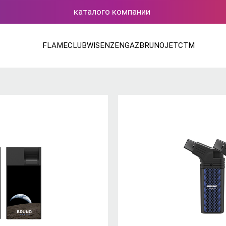
каталог
о компании
FLAMECLUB
WISEN
ZENGAZ
BRUNOJET
CTM