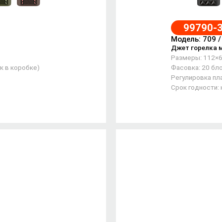
99790-
Модель: 709 
Джет горелка 
Размеры: 112×
к в коробке)
Фасовка: 20 бло
Регулировка пла
Срок годности: 