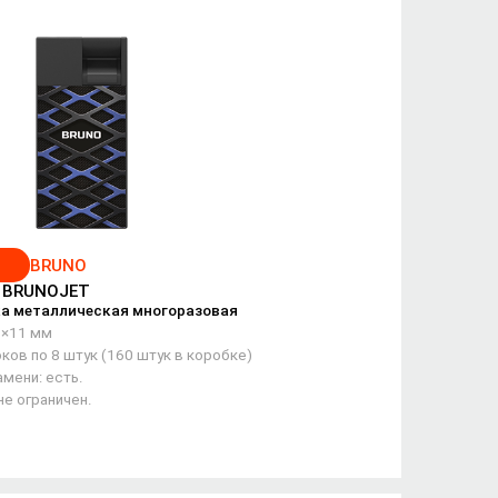
1
BRUNO
/ BRUNOJET
а металлическая многоразовая
5×11 мм
ков по 8 штук (160 штук в коробке)
мени: есть.
не ограничен.