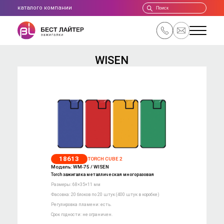
каталог
о компании
WISEN
18613
TORCH CUBE 2
Модель: WM-75 / WISEN
Torch зажигалка металлическая многоразовая
Размеры: 68×35×11 мм
Фасовка: 20 блоков по 20 штук (400 штук в коробке)
Регулировка пламени: есть.
Срок годности: не ограничен.